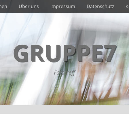
nnen
Über uns
Impressum
Datenschutz
K
GRUPPE7
Fototreff