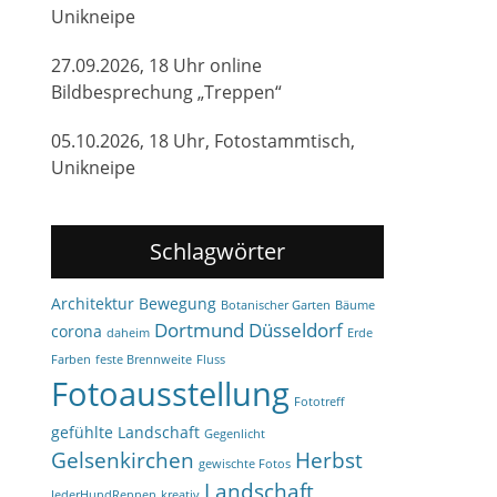
Unikneipe
27.09.2026, 18 Uhr online
Bildbesprechung „Treppen“
05.10.2026, 18 Uhr, Fotostammtisch,
Unikneipe
Schlagwörter
Architektur
Bewegung
Botanischer Garten
Bäume
Dortmund
Düsseldorf
corona
daheim
Erde
Farben
feste Brennweite
Fluss
Fotoausstellung
Fototreff
gefühlte Landschaft
Gegenlicht
Gelsenkirchen
Herbst
gewischte Fotos
Landschaft
JederHundRennen
kreativ