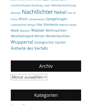
Landschaftspark Duisburg
Lesen
Mehrfachbelichtung
Nachtlichter
Nebel
Münster
Out of
Rhein
Spiegelungen
Focus
schwarzweiss
Vier Elemente
Urdenbacher Kämpe
Wahner Heide
Wasser
Wald
Weihnachten
Warstein
Westfalenpark
Winter
Winterleuchten
Wuppertal
Zoologischer Garten
Ästhetik des Verfalls
Archiv
Archiv
Kategorien