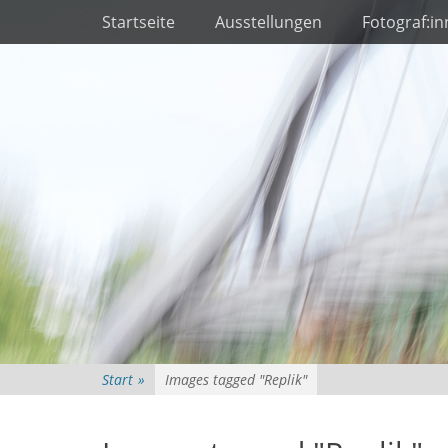
Primäres Menü
Zum
Startseite
Ausstellungen
Fotograf:i
Inhalt
springen
Start
»
Images tagged "Replik"