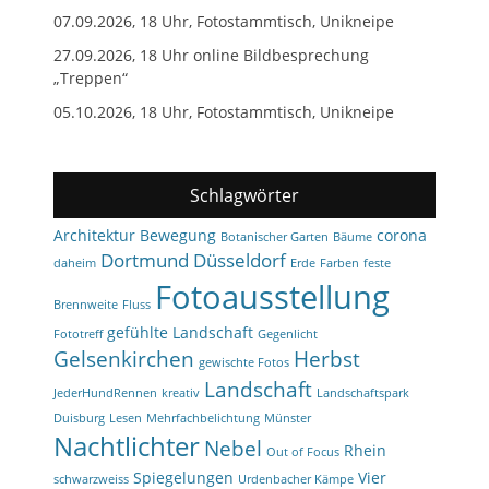
07.09.2026, 18 Uhr, Fotostammtisch, Unikneipe
27.09.2026, 18 Uhr online Bildbesprechung
„Treppen“
05.10.2026, 18 Uhr, Fotostammtisch, Unikneipe
Schlagwörter
Architektur
Bewegung
corona
Botanischer Garten
Bäume
Dortmund
Düsseldorf
daheim
Erde
Farben
feste
Fotoausstellung
Brennweite
Fluss
gefühlte Landschaft
Fototreff
Gegenlicht
Gelsenkirchen
Herbst
gewischte Fotos
Landschaft
JederHundRennen
kreativ
Landschaftspark
Duisburg
Lesen
Mehrfachbelichtung
Münster
Nachtlichter
Nebel
Rhein
Out of Focus
Spiegelungen
Vier
schwarzweiss
Urdenbacher Kämpe