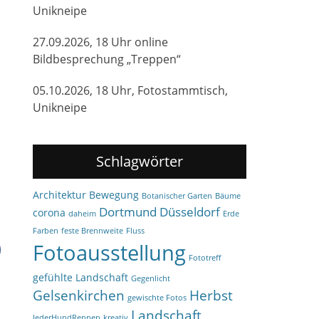
Unikneipe
27.09.2026, 18 Uhr online
Bildbesprechung „Treppen“
05.10.2026, 18 Uhr, Fotostammtisch,
Unikneipe
Schlagwörter
Architektur
Bewegung
Botanischer Garten
Bäume
Dortmund
Düsseldorf
corona
daheim
Erde
Farben
feste Brennweite
Fluss
Fotoausstellung
Fototreff
gefühlte Landschaft
Gegenlicht
Gelsenkirchen
Herbst
gewischte Fotos
Landschaft
JederHundRennen
kreativ