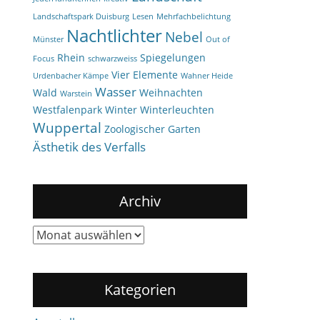
Landschaftspark Duisburg
Lesen
Mehrfachbelichtung
Nachtlichter
Nebel
Münster
Out of
Rhein
Spiegelungen
Focus
schwarzweiss
Vier Elemente
Urdenbacher Kämpe
Wahner Heide
Wasser
Wald
Weihnachten
Warstein
Westfalenpark
Winter
Winterleuchten
Wuppertal
Zoologischer Garten
Ästhetik des Verfalls
Archiv
Archiv
Kategorien