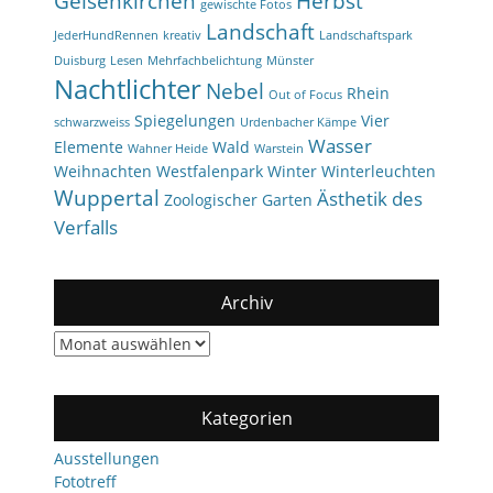
Gelsenkirchen
Herbst
gewischte Fotos
Landschaft
JederHundRennen
kreativ
Landschaftspark
Duisburg
Lesen
Mehrfachbelichtung
Münster
Nachtlichter
Nebel
Rhein
Out of Focus
Spiegelungen
Vier
schwarzweiss
Urdenbacher Kämpe
Wasser
Elemente
Wald
Wahner Heide
Warstein
Weihnachten
Westfalenpark
Winter
Winterleuchten
Wuppertal
Ästhetik des
Zoologischer Garten
Verfalls
Archiv
Archiv
Kategorien
Ausstellungen
Fototreff