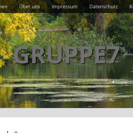
nnen
Über uns
Impressum
Datenschutz
K
GRUPPE7
Fototreff