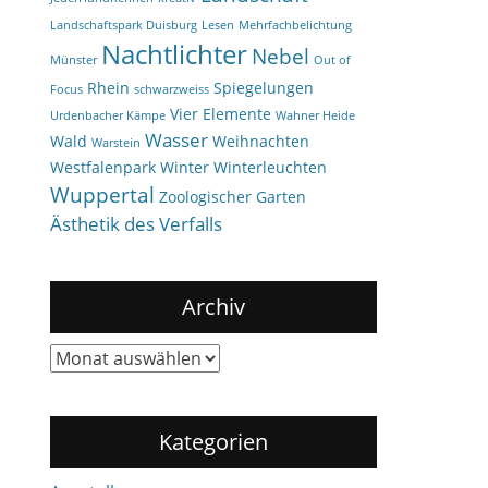
Landschaftspark Duisburg
Lesen
Mehrfachbelichtung
Nachtlichter
Nebel
Münster
Out of
Rhein
Spiegelungen
Focus
schwarzweiss
Vier Elemente
Urdenbacher Kämpe
Wahner Heide
Wasser
Wald
Weihnachten
Warstein
Westfalenpark
Winter
Winterleuchten
Wuppertal
Zoologischer Garten
Ästhetik des Verfalls
Archiv
Archiv
Kategorien