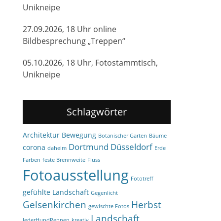
Unikneipe
27.09.2026, 18 Uhr online
Bildbesprechung „Treppen“
05.10.2026, 18 Uhr, Fotostammtisch,
Unikneipe
Schlagwörter
Architektur
Bewegung
Botanischer Garten
Bäume
Dortmund
Düsseldorf
corona
daheim
Erde
Farben
feste Brennweite
Fluss
Fotoausstellung
Fototreff
gefühlte Landschaft
Gegenlicht
Gelsenkirchen
Herbst
gewischte Fotos
Landschaft
JederHundRennen
kreativ