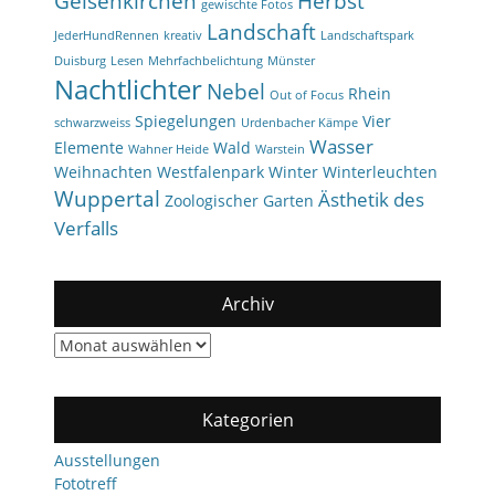
Gelsenkirchen
Herbst
gewischte Fotos
Landschaft
JederHundRennen
kreativ
Landschaftspark
Duisburg
Lesen
Mehrfachbelichtung
Münster
Nachtlichter
Nebel
Rhein
Out of Focus
Spiegelungen
Vier
schwarzweiss
Urdenbacher Kämpe
Wasser
Elemente
Wald
Wahner Heide
Warstein
Weihnachten
Westfalenpark
Winter
Winterleuchten
Wuppertal
Ästhetik des
Zoologischer Garten
Verfalls
Archiv
Archiv
Kategorien
Ausstellungen
Fototreff