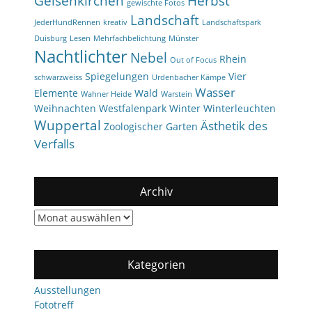
Gelsenkirchen
Herbst
gewischte Fotos
Landschaft
JederHundRennen
kreativ
Landschaftspark
Duisburg
Lesen
Mehrfachbelichtung
Münster
Nachtlichter
Nebel
Rhein
Out of Focus
Spiegelungen
Vier
schwarzweiss
Urdenbacher Kämpe
Wasser
Elemente
Wald
Wahner Heide
Warstein
Weihnachten
Westfalenpark
Winter
Winterleuchten
Wuppertal
Ästhetik des
Zoologischer Garten
Verfalls
Archiv
Archiv
Kategorien
Ausstellungen
Fototreff