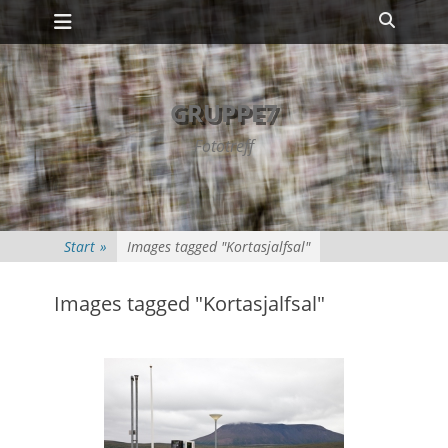
Primäres Menü
Zum
Suche
Inhalt
springen
GRUPPE7
Fototreff
Start
»
Images tagged "Kortasjalfsal"
Images tagged "Kortasjalfsal"