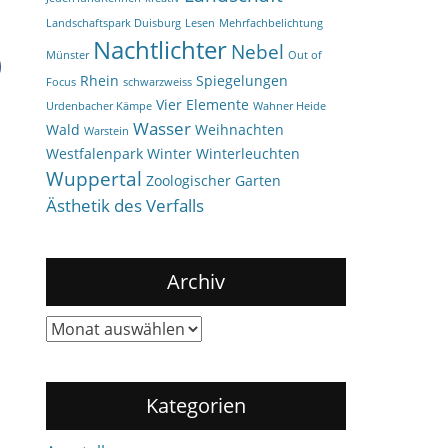
Landschaftspark Duisburg
Lesen
Mehrfachbelichtung
Nachtlichter
Nebel
Münster
Out of
Rhein
Spiegelungen
Focus
schwarzweiss
Vier Elemente
Urdenbacher Kämpe
Wahner Heide
Wasser
Wald
Weihnachten
Warstein
Westfalenpark
Winter
Winterleuchten
Wuppertal
Zoologischer Garten
Ästhetik des Verfalls
Archiv
Archiv
Kategorien