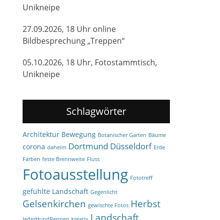
Unikneipe
27.09.2026, 18 Uhr online
Bildbesprechung „Treppen“
05.10.2026, 18 Uhr, Fotostammtisch,
Unikneipe
Schlagwörter
Architektur
Bewegung
Botanischer Garten
Bäume
Dortmund
Düsseldorf
corona
daheim
Erde
Farben
feste Brennweite
Fluss
Fotoausstellung
Fototreff
gefühlte Landschaft
Gegenlicht
Gelsenkirchen
Herbst
gewischte Fotos
Landschaft
JederHundRennen
kreativ