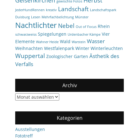
Gelsenkirchen
Herbst
gewischte Fotos
Landschaft
JederHundRennen
kreativ
Landschaftspark
Duisburg
Lesen
Mehrfachbelichtung
Münster
Nachtlichter
Nebel
Rhein
Out of Focus
Spiegelungen
Vier
schwarzweiss
Urdenbacher Kämpe
Wasser
Elemente
Wald
Wahner Heide
Warstein
Weihnachten
Westfalenpark
Winter
Winterleuchten
Wuppertal
Ästhetik des
Zoologischer Garten
Verfalls
Archiv
Archiv
Kategorien
Ausstellungen
Fototreff