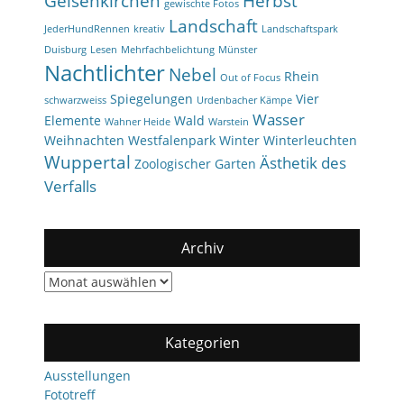
Gelsenkirchen
Herbst
gewischte Fotos
Landschaft
JederHundRennen
kreativ
Landschaftspark
Duisburg
Lesen
Mehrfachbelichtung
Münster
Nachtlichter
Nebel
Rhein
Out of Focus
Spiegelungen
Vier
schwarzweiss
Urdenbacher Kämpe
Wasser
Elemente
Wald
Wahner Heide
Warstein
Weihnachten
Westfalenpark
Winter
Winterleuchten
Wuppertal
Ästhetik des
Zoologischer Garten
Verfalls
Archiv
Archiv
Kategorien
Ausstellungen
Fototreff