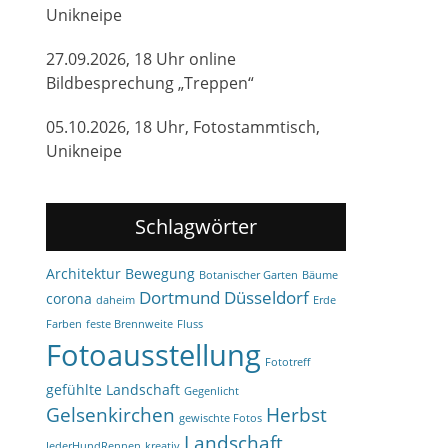
Unikneipe
27.09.2026, 18 Uhr online
Bildbesprechung „Treppen“
05.10.2026, 18 Uhr, Fotostammtisch,
Unikneipe
Schlagwörter
Architektur
Bewegung
Botanischer Garten
Bäume
Dortmund
Düsseldorf
corona
daheim
Erde
Farben
feste Brennweite
Fluss
Fotoausstellung
Fototreff
gefühlte Landschaft
Gegenlicht
Gelsenkirchen
Herbst
gewischte Fotos
Landschaft
JederHundRennen
kreativ