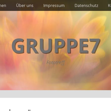
nnen
Über uns
Impressum
Datenschutz
K
GRUPPE7
Fototreff