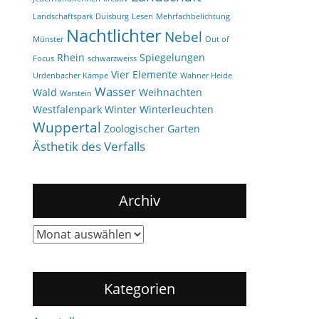
Landschaftspark Duisburg
Lesen
Mehrfachbelichtung
Nachtlichter
Nebel
Münster
Out of
Rhein
Spiegelungen
Focus
schwarzweiss
Vier Elemente
Urdenbacher Kämpe
Wahner Heide
Wasser
Wald
Weihnachten
Warstein
Westfalenpark
Winter
Winterleuchten
Wuppertal
Zoologischer Garten
Ästhetik des Verfalls
Archiv
Archiv
Kategorien