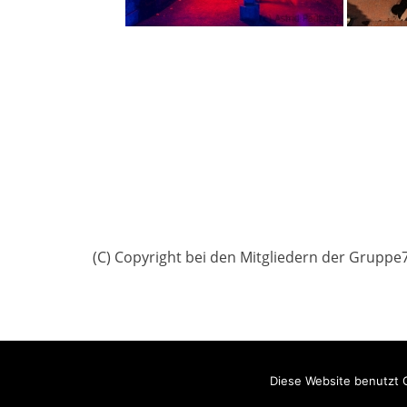
(C) Copyright bei den Mitgliedern der Gruppe
Copyright © 2026
Gruppe7
All Rights Reserved.
Datenschu
Diese Website benutzt C