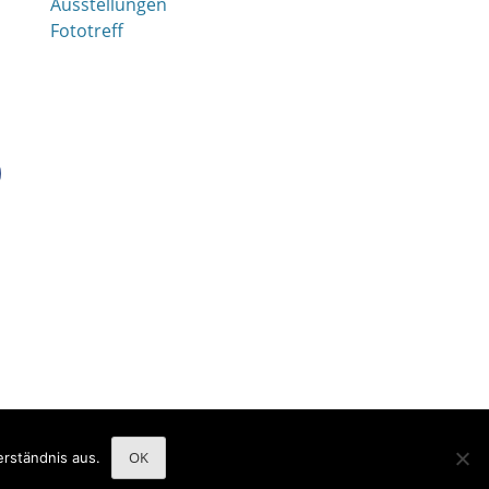
Ausstellungen
Fototreff
Catch Adaptive von
Catch Themes
OK
rständnis aus.