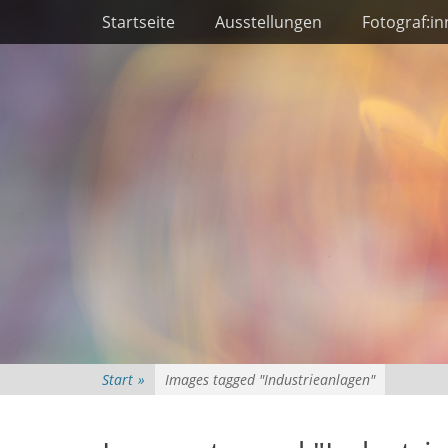
Primäres Menü
Zum
Startseite
Ausstellungen
Fotograf:i
Inhalt
springen
Start
»
Images tagged "Industrieanlagen"