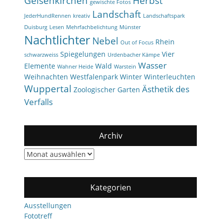
Gelsenkirchen
Herbst
gewischte Fotos
Landschaft
JederHundRennen
kreativ
Landschaftspark
Duisburg
Lesen
Mehrfachbelichtung
Münster
Nachtlichter
Nebel
Rhein
Out of Focus
Spiegelungen
Vier
schwarzweiss
Urdenbacher Kämpe
Wasser
Elemente
Wald
Wahner Heide
Warstein
Weihnachten
Westfalenpark
Winter
Winterleuchten
Wuppertal
Ästhetik des
Zoologischer Garten
Verfalls
Archiv
Archiv
Kategorien
Ausstellungen
Fototreff