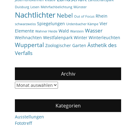
JederHundRennen
kreativ
Landschaftspark
Duisburg
Lesen
Mehrfachbelichtung
Münster
Nachtlichter
Nebel
Rhein
Out of Focus
Spiegelungen
Vier
schwarzweiss
Urdenbacher Kämpe
Wasser
Elemente
Wald
Wahner Heide
Warstein
Weihnachten
Westfalenpark
Winter
Winterleuchten
Wuppertal
Ästhetik des
Zoologischer Garten
Verfalls
Archiv
Archiv
Kategorien
Ausstellungen
Fototreff