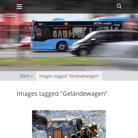
Primäres Menü
Zum
Suche
Inhalt
springen
GRUPPE7
Fototreff
Start
»
Images tagged "Geländewagen"
Images tagged "Geländewagen"