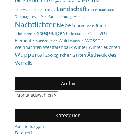
Gelsenkirchen
Herbst
gewischte Fotos
Landschaft
JederHundRennen
kreativ
Landschaftspark
Duisburg
Lesen
Mehrfachbelichtung
Münster
Nachtlichter
Nebel
Rhein
Out of Focus
Spiegelungen
Vier
schwarzweiss
Urdenbacher Kämpe
Wasser
Elemente
Wald
Wahner Heide
Warstein
Weihnachten
Westfalenpark
Winter
Winterleuchten
Wuppertal
Ästhetik des
Zoologischer Garten
Verfalls
Archiv
Archiv
Kategorien
Ausstellungen
Fototreff