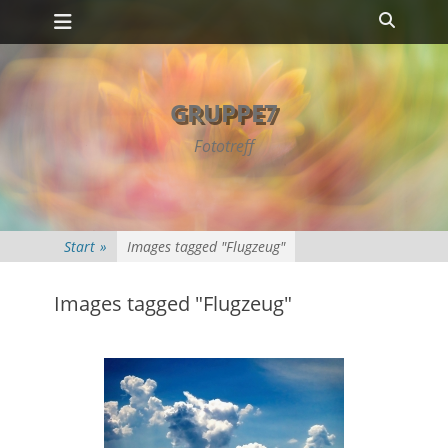
Primäres Menü
Zum
Suche
Inhalt
springen
GRUPPE7
Fototreff
Start
»
Images tagged "Flugzeug"
Images tagged "Flugzeug"