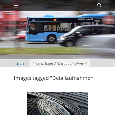
Primäres Menü
Zum
Suche
Inhalt
springen
GRUPPE7
Fototreff
Start
»
Images tagged "Detailaufnahmen"
Images tagged "Detailaufnahmen"