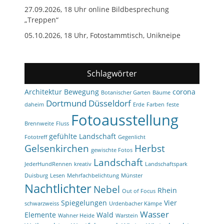
27.09.2026, 18 Uhr online Bildbesprechung
„Treppen“
05.10.2026, 18 Uhr, Fotostammtisch, Unikneipe
Schlagwörter
Architektur
Bewegung
corona
Botanischer Garten
Bäume
Dortmund
Düsseldorf
daheim
Erde
Farben
feste
Fotoausstellung
Brennweite
Fluss
gefühlte Landschaft
Fototreff
Gegenlicht
Gelsenkirchen
Herbst
gewischte Fotos
Landschaft
JederHundRennen
kreativ
Landschaftspark
Duisburg
Lesen
Mehrfachbelichtung
Münster
Nachtlichter
Nebel
Rhein
Out of Focus
Spiegelungen
Vier
schwarzweiss
Urdenbacher Kämpe
Wasser
Elemente
Wald
Wahner Heide
Warstein