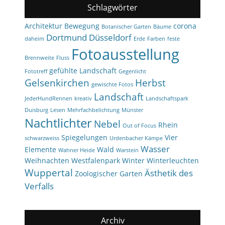
Schlagwörter
Architektur
Bewegung
corona
Botanischer Garten
Bäume
Dortmund
Düsseldorf
daheim
Erde
Farben
feste
Fotoausstellung
Brennweite
Fluss
gefühlte Landschaft
Fototreff
Gegenlicht
Gelsenkirchen
Herbst
gewischte Fotos
Landschaft
JederHundRennen
kreativ
Landschaftspark
Duisburg
Lesen
Mehrfachbelichtung
Münster
Nachtlichter
Nebel
Rhein
Out of Focus
Spiegelungen
Vier
schwarzweiss
Urdenbacher Kämpe
Wasser
Elemente
Wald
Wahner Heide
Warstein
Weihnachten
Westfalenpark
Winter
Winterleuchten
Wuppertal
Ästhetik des
Zoologischer Garten
Verfalls
Archiv