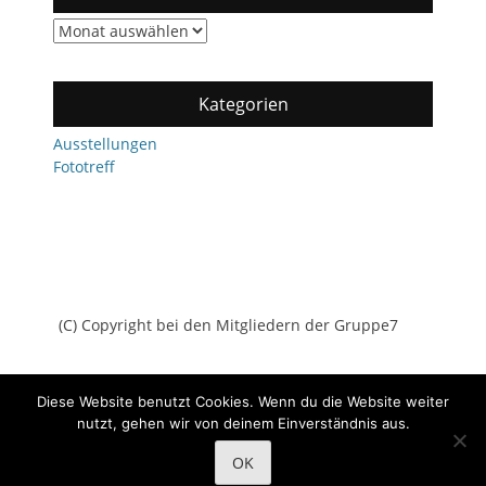
Archiv
Kategorien
Ausstellungen
Fototreff
(C) Copyright bei den Mitgliedern der Gruppe7
Diese Website benutzt Cookies. Wenn du die Website weiter
nutzt, gehen wir von deinem Einverständnis aus.
Copyright © 2026
Gruppe7
All Rights Reserved.
Datenschutz
OK
Catch Adaptive von
Catch Themes