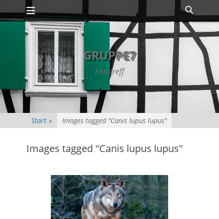
Primäres Menü
Zum
Suche
Inhalt
springen
GRUPPE7
Fototreff
Start
»
Images tagged "Canis lupus lupus"
Images tagged "Canis lupus lupus"