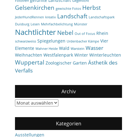
gefühlte Landschaft
Fototreff
Gegenlicht
Gelsenkirchen
Herbst
gewischte Fotos
Landschaft
JederHundRennen
kreativ
Landschaftspark
Duisburg
Lesen
Mehrfachbelichtung
Münster
Nachtlichter
Nebel
Rhein
Out of Focus
Spiegelungen
Vier
schwarzweiss
Urdenbacher Kämpe
Wasser
Elemente
Wald
Wahner Heide
Warstein
Weihnachten
Westfalenpark
Winter
Winterleuchten
Wuppertal
Ästhetik des
Zoologischer Garten
Verfalls
Archiv
Archiv
Kategorien
Ausstellungen