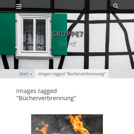
Primäres Menü
Zum
Suche
Inhalt
springen
GRUPPE7
Fototreff
Start
»
Images tagged "Bücherverbrennung"
Images tagged
"Bücherverbrennung"