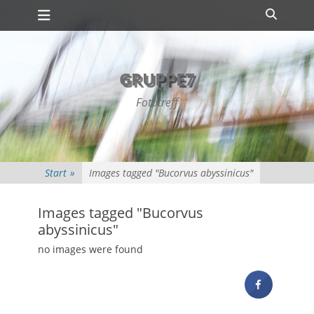
Primäres Menü
Zum
Suche
Inhalt
springen
GRUPPE7
Fototreff
Start
»
Images tagged "Bucorvus abyssinicus"
Images tagged "Bucorvus
abyssinicus"
no images were found