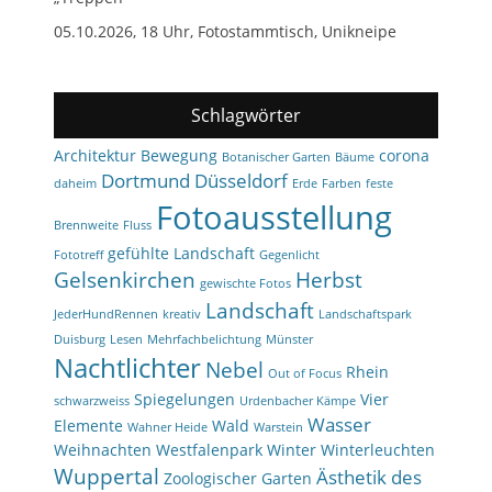
05.10.2026, 18 Uhr, Fotostammtisch, Unikneipe
Schlagwörter
Architektur
Bewegung
corona
Botanischer Garten
Bäume
Dortmund
Düsseldorf
daheim
Erde
Farben
feste
Fotoausstellung
Brennweite
Fluss
gefühlte Landschaft
Fototreff
Gegenlicht
Gelsenkirchen
Herbst
gewischte Fotos
Landschaft
JederHundRennen
kreativ
Landschaftspark
Duisburg
Lesen
Mehrfachbelichtung
Münster
Nachtlichter
Nebel
Rhein
Out of Focus
Spiegelungen
Vier
schwarzweiss
Urdenbacher Kämpe
Wasser
Elemente
Wald
Wahner Heide
Warstein
Weihnachten
Westfalenpark
Winter
Winterleuchten
Wuppertal
Ästhetik des
Zoologischer Garten