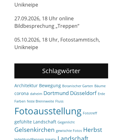
Unikneipe
27.09.2026, 18 Uhr online
Bildbesprechung „Treppen“
05.10.2026, 18 Uhr, Fotostammtisch,
Unikneipe
Schlagwörter
Architektur
Bewegung
Botanischer Garten
Bäume
Dortmund
Düsseldorf
corona
daheim
Erde
Farben
feste Brennweite
Fluss
Fotoausstellung
Fototreff
gefühlte Landschaft
Gegenlicht
Gelsenkirchen
Herbst
gewischte Fotos
Landschaft
JederHundRennen
kreativ