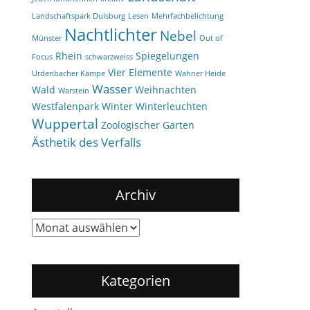
Landschaftspark Duisburg
Lesen
Mehrfachbelichtung
Nachtlichter
Nebel
Münster
Out of
Rhein
Spiegelungen
Focus
schwarzweiss
Vier Elemente
Urdenbacher Kämpe
Wahner Heide
Wasser
Wald
Weihnachten
Warstein
Westfalenpark
Winter
Winterleuchten
Wuppertal
Zoologischer Garten
Ästhetik des Verfalls
Archiv
Archiv
Kategorien