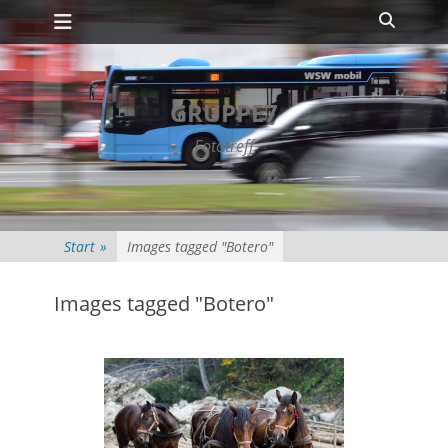
Primäres Menü
Zum
Suche
Inhalt
springen
GRUPPE7
Fototreff
Start
»
Images tagged "Botero"
Images tagged "Botero"