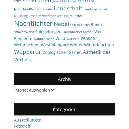
Gelsenkirchen
Herbst
gewischte Fotos
Landschaft
JederHundRennen
kreativ
Landschaftspark
Duisburg
Lesen
Mehrfachbelichtung
Münster
Nachtlichter
Nebel
Rhein
Out of Focus
Spiegelungen
Vier
schwarzweiss
Urdenbacher Kämpe
Wasser
Elemente
Wald
Wahner Heide
Warstein
Weihnachten
Westfalenpark
Winter
Winterleuchten
Wuppertal
Ästhetik des
Zoologischer Garten
Verfalls
Archiv
Archiv
Kategorien
Ausstellungen
Fototreff