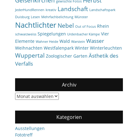
Gelsenkirchen
Herbst
gewischte Fotos
Landschaft
JederHundRennen
kreativ
Landschaftspark
Duisburg
Lesen
Mehrfachbelichtung
Münster
Nachtlichter
Nebel
Rhein
Out of Focus
Spiegelungen
Vier
schwarzweiss
Urdenbacher Kämpe
Wasser
Elemente
Wald
Wahner Heide
Warstein
Weihnachten
Westfalenpark
Winter
Winterleuchten
Wuppertal
Ästhetik des
Zoologischer Garten
Verfalls
Archiv
Archiv
Kategorien
Ausstellungen
Fototreff