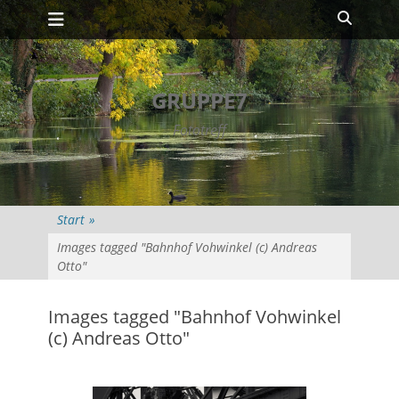
Primäres Menü
Zum
Suche
Inhalt
springen
GRUPPE7
Fototreff
Start
»
Images tagged "Bahnhof Vohwinkel (c) Andreas
Otto"
Images tagged "Bahnhof Vohwinkel
(c) Andreas Otto"