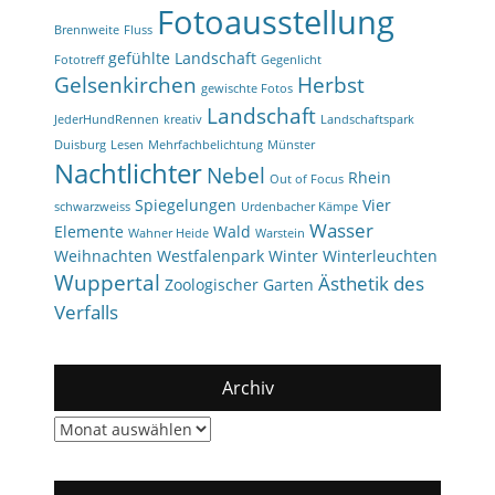
Fotoausstellung
Brennweite
Fluss
gefühlte Landschaft
Fototreff
Gegenlicht
Gelsenkirchen
Herbst
gewischte Fotos
Landschaft
JederHundRennen
kreativ
Landschaftspark
Duisburg
Lesen
Mehrfachbelichtung
Münster
Nachtlichter
Nebel
Rhein
Out of Focus
Spiegelungen
Vier
schwarzweiss
Urdenbacher Kämpe
Wasser
Elemente
Wald
Wahner Heide
Warstein
Weihnachten
Westfalenpark
Winter
Winterleuchten
Wuppertal
Ästhetik des
Zoologischer Garten
Verfalls
Archiv
Archiv