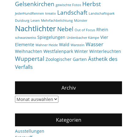
Gelsenkirchen
Herbst
gewischte Fotos
Landschaft
JederHundRennen
kreativ
Landschaftspark
Duisburg
Lesen
Mehrfachbelichtung
Münster
Nachtlichter
Nebel
Rhein
Out of Focus
Spiegelungen
Vier
schwarzweiss
Urdenbacher Kämpe
Wasser
Elemente
Wald
Wahner Heide
Warstein
Weihnachten
Westfalenpark
Winter
Winterleuchten
Wuppertal
Ästhetik des
Zoologischer Garten
Verfalls
Archiv
Archiv
Kategorien
Ausstellungen