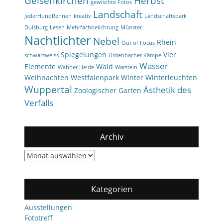
Gelsenkirchen
Herbst
gewischte Fotos
Landschaft
JederHundRennen
kreativ
Landschaftspark
Duisburg
Lesen
Mehrfachbelichtung
Münster
Nachtlichter
Nebel
Rhein
Out of Focus
Spiegelungen
Vier
schwarzweiss
Urdenbacher Kämpe
Wasser
Elemente
Wald
Wahner Heide
Warstein
Weihnachten
Westfalenpark
Winter
Winterleuchten
Wuppertal
Ästhetik des
Zoologischer Garten
Verfalls
Archiv
Archiv
Kategorien
Ausstellungen
Fototreff