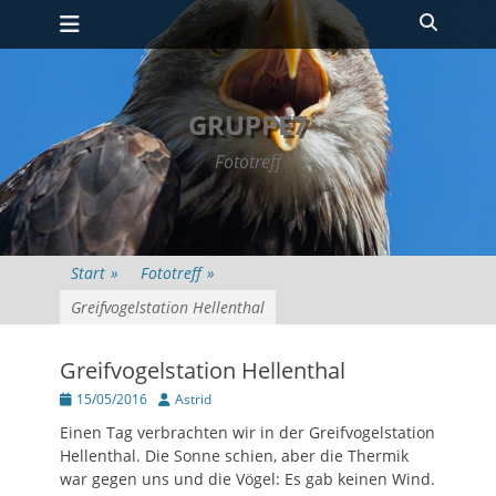
Primäres Menü
Zum
Suche
Inhalt
springen
GRUPPE7
Fototreff
Start
»
Fototreff
»
Greifvogelstation Hellenthal
Greifvogelstation Hellenthal
Posted
Autor
15/05/2016
Astrid
on
Einen Tag verbrachten wir in der Greifvogelstation
Hellenthal. Die Sonne schien, aber die Thermik
war gegen uns und die Vögel: Es gab keinen Wind.