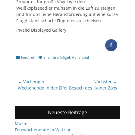
So war es für große Vögel wie den
Weißkopfseeadler mühsam in die Luft zu steigen
und für uns eine Herausforderung auf eine kurze
Flugdistanz scharfe Flugfotos zu schießen.
Invalid Displayed Gallery
Kategorien
Schlagworte
Fototreff
Eifel
,
Greifvögel
,
Hellenthal
Beitragsnavigation
← Vorheriger
Nächster →
Vorheriger
Nächster
Wochenende in der Eifel
Besuch des Kölner Zoos
Beitrag:
Beitrag:
Neueste Beiträge
Muster
Fotowochenende in Wetzlar