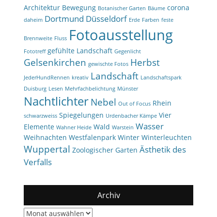
Architektur
Bewegung
corona
Botanischer Garten
Bäume
Dortmund
Düsseldorf
daheim
Erde
Farben
feste
Fotoausstellung
Brennweite
Fluss
gefühlte Landschaft
Fototreff
Gegenlicht
Gelsenkirchen
Herbst
gewischte Fotos
Landschaft
JederHundRennen
kreativ
Landschaftspark
Duisburg
Lesen
Mehrfachbelichtung
Münster
Nachtlichter
Nebel
Rhein
Out of Focus
Spiegelungen
Vier
schwarzweiss
Urdenbacher Kämpe
Wasser
Elemente
Wald
Wahner Heide
Warstein
Weihnachten
Westfalenpark
Winter
Winterleuchten
Wuppertal
Ästhetik des
Zoologischer Garten
Verfalls
Archiv
Archiv