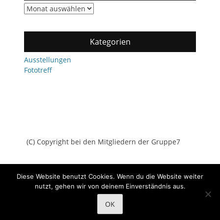
Archiv
Kategorien
Ausstellungen
Fototreff
(C) Copyright bei den Mitgliedern der Gruppe7
Diese Website benutzt Cookies. Wenn du die Website weiter
nutzt, gehen wir von deinem Einverständnis aus.
Copyright © 2026
Gruppe7
All Rights Reserved.
Datenschutz
OK
Catch Adaptive von
Catch Themes