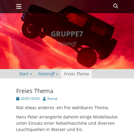
Primäres Menü
Zum
Suche
Inhalt
springen
GRUPPE7
Fototreff
Start
»
Fototreff
»
Freies Thema
Freies Thema
Posted
Autor
26/01/2026
Astrid
on
Mal etwas anderes: ein frei wählbares Thema.
Hans Peter arrangierte daheim einige Modellautos
unter Einsatz einer Nebelmaschine und diversen
Leuchtquellen in Wasser und Eis.