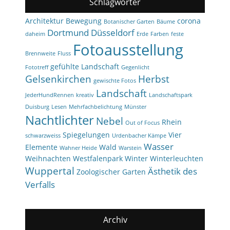
Schlagwörter
Architektur
Bewegung
corona
Botanischer Garten
Bäume
Dortmund
Düsseldorf
daheim
Erde
Farben
feste
Fotoausstellung
Brennweite
Fluss
gefühlte Landschaft
Fototreff
Gegenlicht
Gelsenkirchen
Herbst
gewischte Fotos
Landschaft
JederHundRennen
kreativ
Landschaftspark
Duisburg
Lesen
Mehrfachbelichtung
Münster
Nachtlichter
Nebel
Rhein
Out of Focus
Spiegelungen
Vier
schwarzweiss
Urdenbacher Kämpe
Wasser
Elemente
Wald
Wahner Heide
Warstein
Weihnachten
Westfalenpark
Winter
Winterleuchten
Wuppertal
Ästhetik des
Zoologischer Garten
Verfalls
Archiv