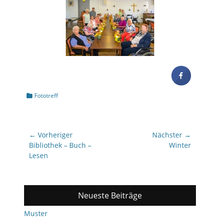
Kategorien
Fototreff
Beitragsnavigation
← Vorheriger
Nächster →
Vorheriger
Nächster
Bibliothek – Buch –
Winter
Beitrag:
Beitrag:
Lesen
Neueste Beiträge
Muster