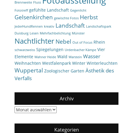
Fotoausstellung
Brennweite
Fluss
gefühlte Landschaft
Fototreff
Gegenlicht
Gelsenkirchen
Herbst
gewischte Fotos
Landschaft
JederHundRennen
kreativ
Landschaftspark
Duisburg
Lesen
Mehrfachbelichtung
Münster
Nachtlichter
Nebel
Rhein
Out of Focus
Spiegelungen
Vier
schwarzweiss
Urdenbacher Kämpe
Wasser
Elemente
Wald
Wahner Heide
Warstein
Weihnachten
Westfalenpark
Winter
Winterleuchten
Wuppertal
Ästhetik des
Zoologischer Garten
Verfalls
Archiv
Archiv
Kategorien