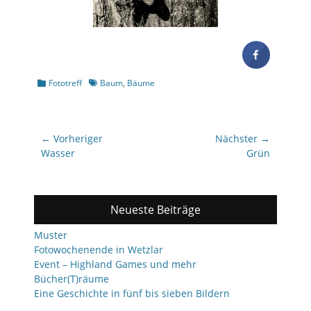
Kategorien
Schlagworte
Fototreff
Baum
,
Bäume
Beitragsnavigation
← Vorheriger
Nächster →
Vorheriger
Nächster
Wasser
Grün
Beitrag:
Beitrag:
Neueste Beiträge
Muster
Fotowochenende in Wetzlar
Event – Highland Games und mehr
Bücher(T)räume
Eine Geschichte in fünf bis sieben Bildern