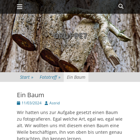
Primäres Menü
Zum
Suche
Inhalt
springen
GRUPPE7
Fototreff
Start
»
Fototreff
»
Ein Baum
Ein Baum
Posted
Autor
11/03/2024
Astrid
on
Wir hatten uns zur Aufgabe gesetzt einen Baum
zu fotografieren. Egal welche Art, egal wo, egal wie
alt. Wir wollten uns mit diesem einen Baum eine
Weile beschäftigen, ihn von oben bis unten genau
betrachten, ihn kennen lernen.