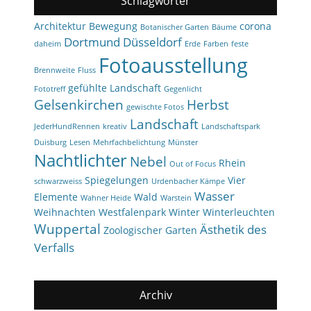
Schlagwörter
Architektur
Bewegung
corona
Botanischer Garten
Bäume
Dortmund
Düsseldorf
daheim
Erde
Farben
feste
Fotoausstellung
Brennweite
Fluss
gefühlte Landschaft
Fototreff
Gegenlicht
Gelsenkirchen
Herbst
gewischte Fotos
Landschaft
JederHundRennen
kreativ
Landschaftspark
Duisburg
Lesen
Mehrfachbelichtung
Münster
Nachtlichter
Nebel
Rhein
Out of Focus
Spiegelungen
Vier
schwarzweiss
Urdenbacher Kämpe
Wasser
Elemente
Wald
Wahner Heide
Warstein
Weihnachten
Westfalenpark
Winter
Winterleuchten
Wuppertal
Ästhetik des
Zoologischer Garten
Verfalls
Archiv