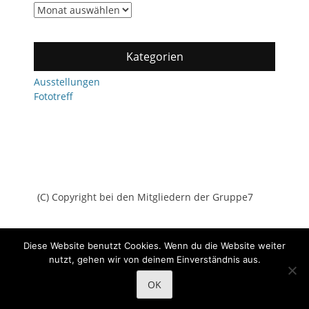
Archiv
Kategorien
Ausstellungen
Fototreff
(C) Copyright bei den Mitgliedern der Gruppe7
Diese Website benutzt Cookies. Wenn du die Website weiter
nutzt, gehen wir von deinem Einverständnis aus.
Copyright © 2026
Gruppe7
All Rights Reserved.
Datenschutz
OK
Catch Adaptive von
Catch Themes