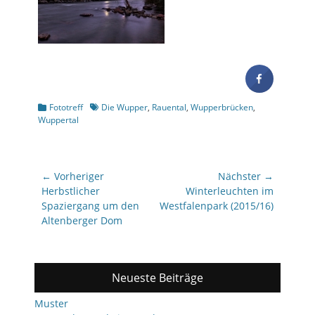
Kategorien
Schlagworte
Fototreff
Die Wupper
,
Rauental
,
Wupperbrücken
,
Wuppertal
Beitragsnavigation
← Vorheriger
Nächster →
Vorheriger
Nächster
Herbstlicher
Winterleuchten im
Beitrag:
Beitrag:
Spaziergang um den
Westfalenpark (2015/16)
Altenberger Dom
Neueste Beiträge
Muster