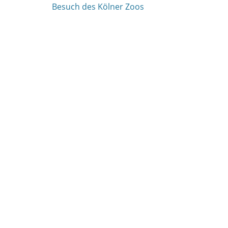
Vorheriger
Besuch des Kölner Zoos
Beitrag: