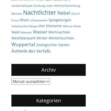
Landschaftspark Duisburg
Lesen
Mehrfachbelichtung
Nachtlichter
Nebel
Münster
Out of
Rhein
Spiegelungen
Focus
schwarzweiss
Vier Elemente
Urdenbacher Kämpe
Wahner Heide
Wasser
Wald
Weihnachten
Warstein
Westfalenpark
Winter
Winterleuchten
Wuppertal
Zoologischer Garten
Ästhetik des Verfalls
Archiv
Archiv
Kategorien