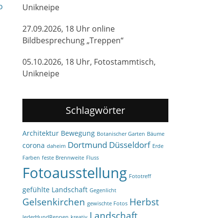
o
Unikneipe
27.09.2026, 18 Uhr online
Bildbesprechung „Treppen“
05.10.2026, 18 Uhr, Fotostammtisch,
Unikneipe
Schlagwörter
Architektur
Bewegung
Botanischer Garten
Bäume
Dortmund
Düsseldorf
corona
daheim
Erde
Farben
feste Brennweite
Fluss
Fotoausstellung
Fototreff
gefühlte Landschaft
Gegenlicht
Gelsenkirchen
Herbst
gewischte Fotos
Landschaft
JederHundRennen
kreativ