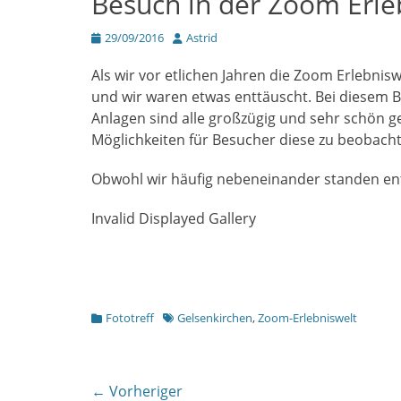
Besuch in der Zoom Erle
Posted
Autor
29/09/2016
Astrid
on
Als wir vor etlichen Jahren die Zoom Erlebnis
und wir waren etwas enttäuscht. Bei diesem B
Anlagen sind alle großzügig und sehr schön gest
Möglichkeiten für Besucher diese zu beobach
Obwohl wir häufig nebeneinander standen ent
Invalid Displayed Gallery
Kategorien
Schlagworte
Fototreff
Gelsenkirchen
,
Zoom-Erlebniswelt
Beitragsnavigation
← Vorheriger