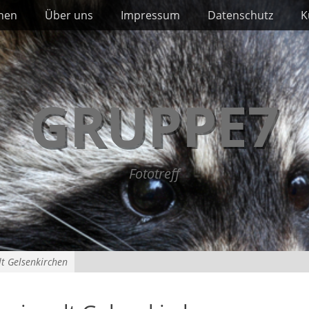
nnen
Über uns
Impressum
Datenschutz
K
GRUPPE7
Fototreff
t Gelsenkirchen