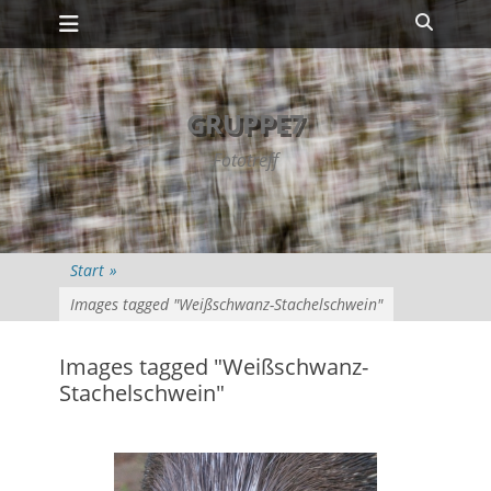
Primäres Menü
Zum
Suche
Inhalt
springen
GRUPPE7
Fototreff
Start
»
Images tagged "Weißschwanz-Stachelschwein"
Images tagged "Weißschwanz-
Stachelschwein"