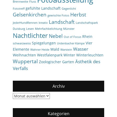
Brennweite
Fluss
gefühlte Landschaft
Fototreff
Gegenlicht
Gelsenkirchen
Herbst
gewischte Fotos
Landschaft
JederHundRennen
kreativ
Landschaftspark
Duisburg
Lesen
Mehrfachbelichtung
Münster
Nachtlichter
Nebel
Rhein
Out of Focus
Spiegelungen
Vier
schwarzweiss
Urdenbacher Kämpe
Wasser
Elemente
Wald
Wahner Heide
Warstein
Weihnachten
Westfalenpark
Winter
Winterleuchten
Wuppertal
Ästhetik des
Zoologischer Garten
Verfalls
Archiv
Archiv
Kategorien