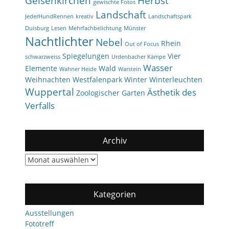
Gelsenkirchen
Herbst
gewischte Fotos
Landschaft
JederHundRennen
kreativ
Landschaftspark
Duisburg
Lesen
Mehrfachbelichtung
Münster
Nachtlichter
Nebel
Rhein
Out of Focus
Spiegelungen
Vier
schwarzweiss
Urdenbacher Kämpe
Wasser
Elemente
Wald
Wahner Heide
Warstein
Weihnachten
Westfalenpark
Winter
Winterleuchten
Wuppertal
Ästhetik des
Zoologischer Garten
Verfalls
Archiv
Archiv
Kategorien
Ausstellungen
Fototreff