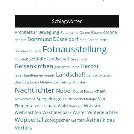
Schlagwörter
Architektur
Bewegung
corona
Botanischer Garten
Bäume
Dortmund
Düsseldorf
daheim
Erde
Farben
feste
Fotoausstellung
Brennweite
Fluss
gefühlte Landschaft
Fototreff
Gegenlicht
Gelsenkirchen
Herbst
gewischte Fotos
Landschaft
JederHundRennen
kreativ
Landschaftspark
Duisburg
Lesen
Mehrfachbelichtung
Münster
Nachtlichter
Nebel
Rhein
Out of Focus
Spiegelungen
Vier
schwarzweiss
Urdenbacher Kämpe
Wasser
Elemente
Wald
Wahner Heide
Warstein
Weihnachten
Westfalenpark
Winter
Winterleuchten
Wuppertal
Ästhetik des
Zoologischer Garten
Verfalls