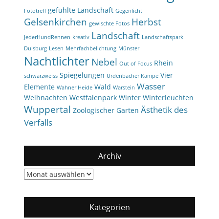
gefühlte Landschaft
Fototreff
Gegenlicht
Gelsenkirchen
Herbst
gewischte Fotos
Landschaft
JederHundRennen
kreativ
Landschaftspark
Duisburg
Lesen
Mehrfachbelichtung
Münster
Nachtlichter
Nebel
Rhein
Out of Focus
Spiegelungen
Vier
schwarzweiss
Urdenbacher Kämpe
Wasser
Elemente
Wald
Wahner Heide
Warstein
Weihnachten
Westfalenpark
Winter
Winterleuchten
Wuppertal
Ästhetik des
Zoologischer Garten
Verfalls
Archiv
Archiv
Kategorien