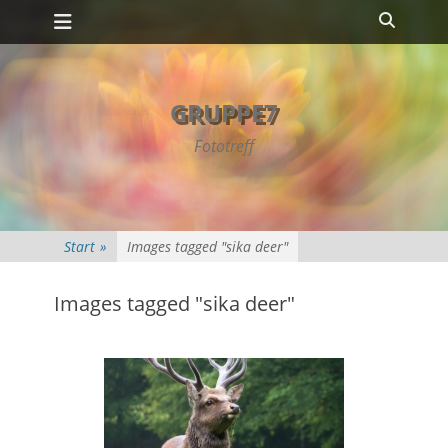
Primäres Menü
Zum
Suche
Inhalt
springen
GRUPPE7
Fototreff
Start
»
Images tagged "sika deer"
Images tagged "sika deer"