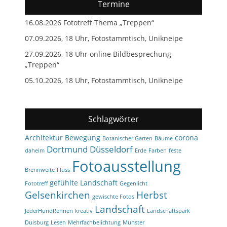
Termine
16.08.2026 Fototreff Thema „Treppen“
07.09.2026, 18 Uhr, Fotostammtisch, Unikneipe
27.09.2026, 18 Uhr online Bildbesprechung
„Treppen“
05.10.2026, 18 Uhr, Fotostammtisch, Unikneipe
Schlagwörter
Architektur
Bewegung
corona
Botanischer Garten
Bäume
Dortmund
Düsseldorf
daheim
Erde
Farben
feste
Fotoausstellung
Brennweite
Fluss
gefühlte Landschaft
Fototreff
Gegenlicht
Gelsenkirchen
Herbst
gewischte Fotos
Landschaft
JederHundRennen
kreativ
Landschaftspark
Duisburg
Lesen
Mehrfachbelichtung
Münster