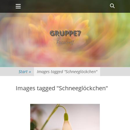
Primäres Menü
Zum
Suche
Inhalt
springen
GRUPPE7
Fototreff
Start
»
Images tagged "Schneeglöckchen"
Images tagged "Schneeglöckchen"