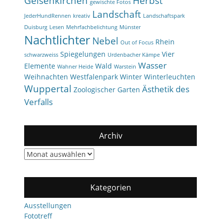
Gelsenkirchen
Herbst
gewischte Fotos
Landschaft
JederHundRennen
kreativ
Landschaftspark
Duisburg
Lesen
Mehrfachbelichtung
Münster
Nachtlichter
Nebel
Rhein
Out of Focus
Spiegelungen
Vier
schwarzweiss
Urdenbacher Kämpe
Wasser
Elemente
Wald
Wahner Heide
Warstein
Weihnachten
Westfalenpark
Winter
Winterleuchten
Wuppertal
Ästhetik des
Zoologischer Garten
Verfalls
Archiv
Archiv
Kategorien
Ausstellungen
Fototreff