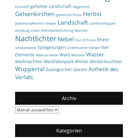
gefühlte Landschaft
Fototreff
Gegenlicht
Gelsenkirchen
Herbst
gewischte Fotos
Landschaft
JederHundRennen
kreativ
Landschaftspark
Duisburg
Lesen
Mehrfachbelichtung
Münster
Nachtlichter
Nebel
Rhein
Out of Focus
Spiegelungen
Vier
schwarzweiss
Urdenbacher Kämpe
Wasser
Elemente
Wald
Wahner Heide
Warstein
Weihnachten
Westfalenpark
Winter
Winterleuchten
Wuppertal
Ästhetik des
Zoologischer Garten
Verfalls
Archiv
Archiv
Kategorien