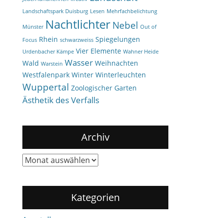
Landschaftspark Duisburg
Lesen
Mehrfachbelichtung
Nachtlichter
Nebel
Münster
Out of
Rhein
Spiegelungen
Focus
schwarzweiss
Vier Elemente
Urdenbacher Kämpe
Wahner Heide
Wasser
Wald
Weihnachten
Warstein
Westfalenpark
Winter
Winterleuchten
Wuppertal
Zoologischer Garten
Ästhetik des Verfalls
Archiv
Archiv
Kategorien