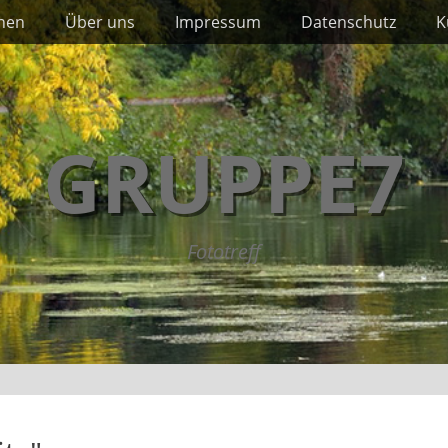
nnen
Über uns
Impressum
Datenschutz
K
GRUPPE7
Fototreff