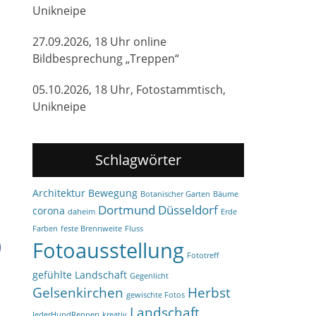
Unikneipe
27.09.2026, 18 Uhr online
Bildbesprechung „Treppen“
05.10.2026, 18 Uhr, Fotostammtisch,
Unikneipe
Schlagwörter
Architektur
Bewegung
Botanischer Garten
Bäume
Dortmund
Düsseldorf
corona
daheim
Erde
Farben
feste Brennweite
Fluss
Fotoausstellung
Fototreff
gefühlte Landschaft
Gegenlicht
Gelsenkirchen
Herbst
gewischte Fotos
Landschaft
JederHundRennen
kreativ