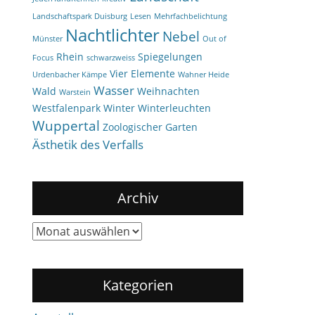
Landschaftspark Duisburg
Lesen
Mehrfachbelichtung
Nachtlichter
Nebel
Münster
Out of
Rhein
Spiegelungen
Focus
schwarzweiss
Vier Elemente
Urdenbacher Kämpe
Wahner Heide
Wasser
Wald
Weihnachten
Warstein
Westfalenpark
Winter
Winterleuchten
Wuppertal
Zoologischer Garten
Ästhetik des Verfalls
Archiv
Archiv
Kategorien