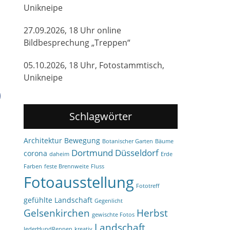
Unikneipe
27.09.2026, 18 Uhr online
Bildbesprechung „Treppen“
05.10.2026, 18 Uhr, Fotostammtisch,
Unikneipe
Schlagwörter
Architektur
Bewegung
Botanischer Garten
Bäume
Dortmund
Düsseldorf
corona
daheim
Erde
Farben
feste Brennweite
Fluss
Fotoausstellung
Fototreff
gefühlte Landschaft
Gegenlicht
Gelsenkirchen
Herbst
gewischte Fotos
Landschaft
JederHundRennen
kreativ