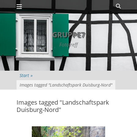
Primäres Menü
Zum
Suche
Inhalt
springen
GRUPPE7
Fototreff
Start
»
Images tagged "Landschaftspark Duisburg-Nord"
Images tagged "Landschaftspark
Duisburg-Nord"