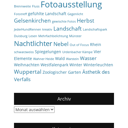
Fotoausstellung
Brennweite
Fluss
gefühlte Landschaft
Fototreff
Gegenlicht
Gelsenkirchen
Herbst
gewischte Fotos
Landschaft
JederHundRennen
kreativ
Landschaftspark
Duisburg
Lesen
Mehrfachbelichtung
Münster
Nachtlichter
Nebel
Rhein
Out of Focus
Spiegelungen
Vier
schwarzweiss
Urdenbacher Kämpe
Wasser
Elemente
Wald
Wahner Heide
Warstein
Weihnachten
Westfalenpark
Winter
Winterleuchten
Wuppertal
Ästhetik des
Zoologischer Garten
Verfalls
Archiv
Archiv