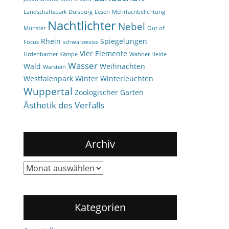
Landschaftspark Duisburg
Lesen
Mehrfachbelichtung
Nachtlichter
Nebel
Münster
Out of
Rhein
Spiegelungen
Focus
schwarzweiss
Vier Elemente
Urdenbacher Kämpe
Wahner Heide
Wasser
Wald
Weihnachten
Warstein
Westfalenpark
Winter
Winterleuchten
Wuppertal
Zoologischer Garten
Ästhetik des Verfalls
Archiv
Archiv
Kategorien