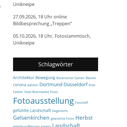
Unikneipe
27.09.2026, 18 Uhr online
Bildbesprechung „Treppen“
05.10.2026, 18 Uhr, Fotostammtisch,
Unikneipe
Schlagwörter
Architektur
Bewegung
Botanischer Garten
Bäume
Dortmund
Düsseldorf
corona
daheim
Erde
Farben
feste Brennweite
Fluss
Fotoausstellung
Fototreff
gefühlte Landschaft
Gegenlicht
Gelsenkirchen
Herbst
gewischte Fotos
Landschaft
JederHundRennen
kreativ