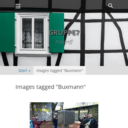
Primäres Menü
Zum
Suche
Inhalt
springen
GRUPPE7
Fototreff
Start
»
Images tagged "Buxmann"
Images tagged "Buxmann"