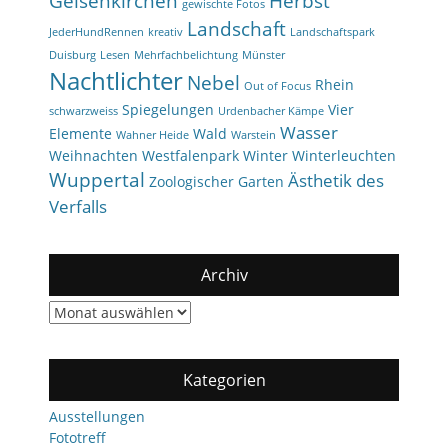
Gelsenkirchen
Herbst
gewischte Fotos
Landschaft
JederHundRennen
kreativ
Landschaftspark
Duisburg
Lesen
Mehrfachbelichtung
Münster
Nachtlichter
Nebel
Rhein
Out of Focus
Spiegelungen
Vier
schwarzweiss
Urdenbacher Kämpe
Wasser
Elemente
Wald
Wahner Heide
Warstein
Weihnachten
Westfalenpark
Winter
Winterleuchten
Wuppertal
Ästhetik des
Zoologischer Garten
Verfalls
Archiv
Archiv
Kategorien
Ausstellungen
Fototreff