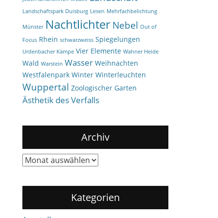
Landschaftspark Duisburg
Lesen
Mehrfachbelichtung
Nachtlichter
Nebel
Münster
Out of
Rhein
Spiegelungen
Focus
schwarzweiss
Vier Elemente
Urdenbacher Kämpe
Wahner Heide
Wasser
Wald
Weihnachten
Warstein
Westfalenpark
Winter
Winterleuchten
Wuppertal
Zoologischer Garten
Ästhetik des Verfalls
Archiv
Archiv
Kategorien