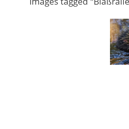
Images tagged "Bläßralle