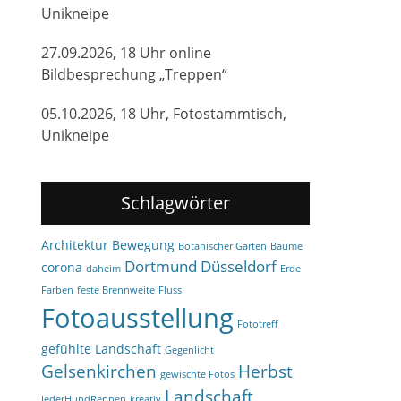
Unikneipe
27.09.2026, 18 Uhr online
Bildbesprechung „Treppen“
05.10.2026, 18 Uhr, Fotostammtisch,
Unikneipe
Schlagwörter
Architektur
Bewegung
Botanischer Garten
Bäume
Dortmund
Düsseldorf
corona
daheim
Erde
Farben
feste Brennweite
Fluss
Fotoausstellung
Fototreff
gefühlte Landschaft
Gegenlicht
Gelsenkirchen
Herbst
gewischte Fotos
Landschaft
JederHundRennen
kreativ