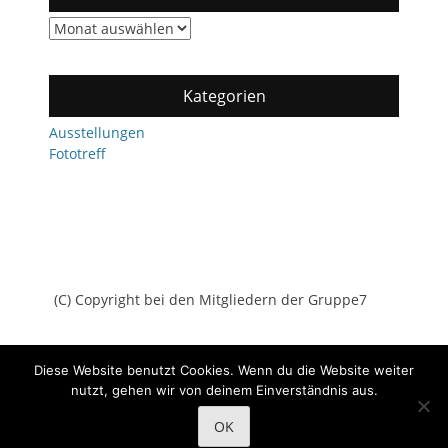
Archiv
Kategorien
Ausstellungen
Fototreff
(C) Copyright bei den Mitgliedern der Gruppe7
Diese Website benutzt Cookies. Wenn du die Website weiter
nutzt, gehen wir von deinem Einverständnis aus.
Copyright © 2026
Gruppe7
All Rights Reserved.
Datenschutz
OK
Catch Adaptive von
Catch Themes