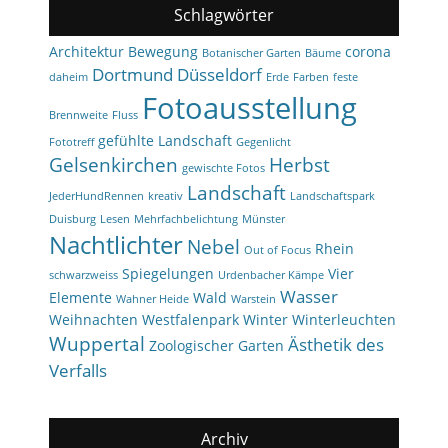
Schlagwörter
Architektur
Bewegung
corona
Botanischer Garten
Bäume
Dortmund
Düsseldorf
daheim
Erde
Farben
feste
Fotoausstellung
Brennweite
Fluss
gefühlte Landschaft
Fototreff
Gegenlicht
Gelsenkirchen
Herbst
gewischte Fotos
Landschaft
JederHundRennen
kreativ
Landschaftspark
Duisburg
Lesen
Mehrfachbelichtung
Münster
Nachtlichter
Nebel
Rhein
Out of Focus
Spiegelungen
Vier
schwarzweiss
Urdenbacher Kämpe
Wasser
Elemente
Wald
Wahner Heide
Warstein
Weihnachten
Westfalenpark
Winter
Winterleuchten
Wuppertal
Ästhetik des
Zoologischer Garten
Verfalls
Archiv