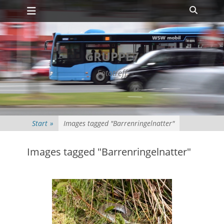
Primäres Menü
Zum
Suche
Inhalt
springen
GRUPPE7
Fototreff
Start
»
Images tagged "Barrenringelnatter"
Images tagged "Barrenringelnatter"