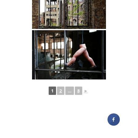
1
2
...
8
►