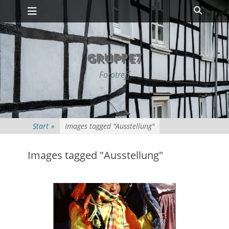
Primäres Menü
Zum
Suche
Inhalt
springen
GRUPPE7
Fototreff
Start
»
Images tagged "Ausstellung"
Images tagged "Ausstellung"