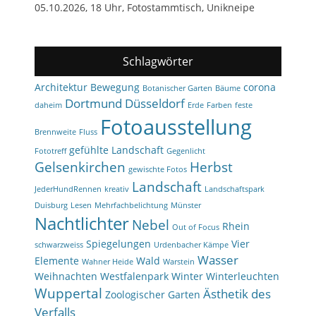
05.10.2026, 18 Uhr, Fotostammtisch, Unikneipe
Schlagwörter
Architektur
Bewegung
corona
Botanischer Garten
Bäume
Dortmund
Düsseldorf
daheim
Erde
Farben
feste
Fotoausstellung
Brennweite
Fluss
gefühlte Landschaft
Fototreff
Gegenlicht
Gelsenkirchen
Herbst
gewischte Fotos
Landschaft
JederHundRennen
kreativ
Landschaftspark
Duisburg
Lesen
Mehrfachbelichtung
Münster
Nachtlichter
Nebel
Rhein
Out of Focus
Spiegelungen
Vier
schwarzweiss
Urdenbacher Kämpe
Wasser
Elemente
Wald
Wahner Heide
Warstein
Weihnachten
Westfalenpark
Winter
Winterleuchten
Wuppertal
Ästhetik des
Zoologischer Garten
Verfalls