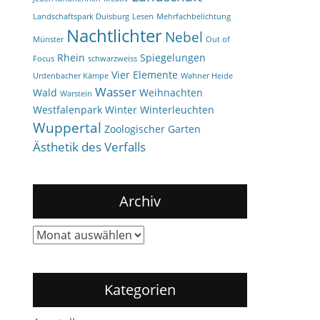
Landschaftspark Duisburg
Lesen
Mehrfachbelichtung
Nachtlichter
Nebel
Münster
Out of
Rhein
Spiegelungen
Focus
schwarzweiss
Vier Elemente
Urdenbacher Kämpe
Wahner Heide
Wasser
Wald
Weihnachten
Warstein
Westfalenpark
Winter
Winterleuchten
Wuppertal
Zoologischer Garten
Ästhetik des Verfalls
Archiv
Archiv
Kategorien