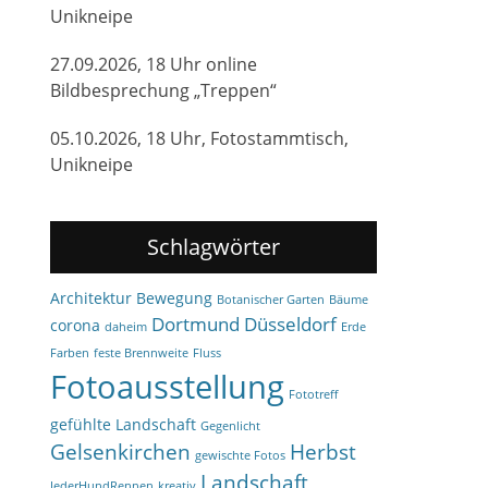
Unikneipe
27.09.2026, 18 Uhr online
Bildbesprechung „Treppen“
05.10.2026, 18 Uhr, Fotostammtisch,
Unikneipe
Schlagwörter
Architektur
Bewegung
Botanischer Garten
Bäume
Dortmund
Düsseldorf
corona
daheim
Erde
Farben
feste Brennweite
Fluss
Fotoausstellung
Fototreff
gefühlte Landschaft
Gegenlicht
Gelsenkirchen
Herbst
gewischte Fotos
Landschaft
JederHundRennen
kreativ