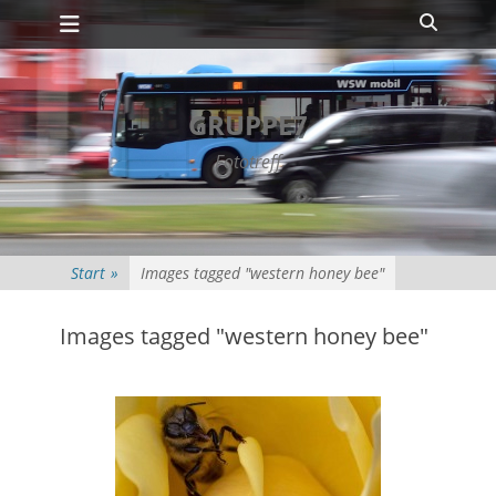
Primäres Menü
Zum
Suche
Inhalt
springen
GRUPPE7
Fototreff
Start
»
Images tagged "western honey bee"
Images tagged "western honey bee"