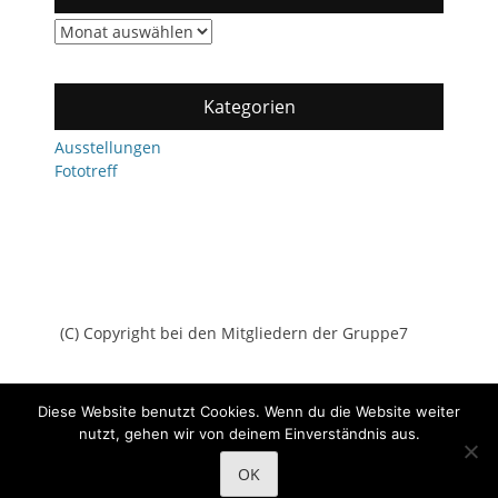
Archiv
Kategorien
Ausstellungen
Fototreff
(C) Copyright bei den Mitgliedern der Gruppe7
Diese Website benutzt Cookies. Wenn du die Website weiter
nutzt, gehen wir von deinem Einverständnis aus.
Copyright © 2026
Gruppe7
All Rights Reserved.
Datenschutz
OK
Catch Adaptive von
Catch Themes