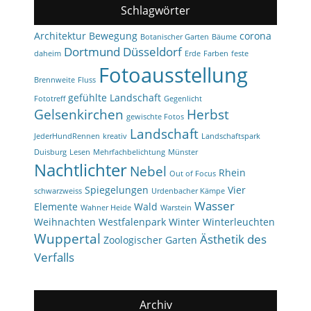
Schlagwörter
Architektur
Bewegung
corona
Botanischer Garten
Bäume
Dortmund
Düsseldorf
daheim
Erde
Farben
feste
Fotoausstellung
Brennweite
Fluss
gefühlte Landschaft
Fototreff
Gegenlicht
Gelsenkirchen
Herbst
gewischte Fotos
Landschaft
JederHundRennen
kreativ
Landschaftspark
Duisburg
Lesen
Mehrfachbelichtung
Münster
Nachtlichter
Nebel
Rhein
Out of Focus
Spiegelungen
Vier
schwarzweiss
Urdenbacher Kämpe
Wasser
Elemente
Wald
Wahner Heide
Warstein
Weihnachten
Westfalenpark
Winter
Winterleuchten
Wuppertal
Ästhetik des
Zoologischer Garten
Verfalls
Archiv