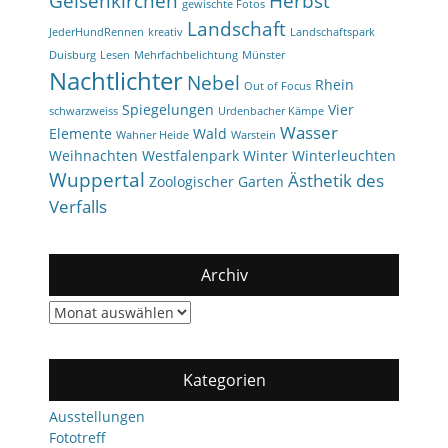
Gelsenkirchen
Herbst
gewischte Fotos
Landschaft
JederHundRennen
kreativ
Landschaftspark
Duisburg
Lesen
Mehrfachbelichtung
Münster
Nachtlichter
Nebel
Rhein
Out of Focus
Spiegelungen
Vier
schwarzweiss
Urdenbacher Kämpe
Wasser
Elemente
Wald
Wahner Heide
Warstein
Weihnachten
Westfalenpark
Winter
Winterleuchten
Wuppertal
Ästhetik des
Zoologischer Garten
Verfalls
Archiv
Archiv
Kategorien
Ausstellungen
Fototreff