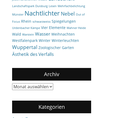
Landschaftspark Duisburg
Lesen
Mehrfachbelichtung
Nachtlichter
Nebel
Münster
Out of
Rhein
Spiegelungen
Focus
schwarzweiss
Vier Elemente
Urdenbacher Kämpe
Wahner Heide
Wasser
Wald
Weihnachten
Warstein
Westfalenpark
Winter
Winterleuchten
Wuppertal
Zoologischer Garten
Ästhetik des Verfalls
Archiv
Archiv
Kategorien