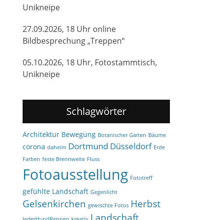
Unikneipe
27.09.2026, 18 Uhr online
Bildbesprechung „Treppen“
05.10.2026, 18 Uhr, Fotostammtisch,
Unikneipe
Schlagwörter
Architektur
Bewegung
Botanischer Garten
Bäume
Dortmund
Düsseldorf
corona
daheim
Erde
Farben
feste Brennweite
Fluss
Fotoausstellung
Fototreff
gefühlte Landschaft
Gegenlicht
Gelsenkirchen
Herbst
gewischte Fotos
Landschaft
JederHundRennen
kreativ