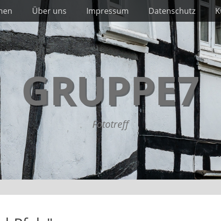
nnen
Über uns
Impressum
Datenschutz
K
GRUPPE7
Fototreff